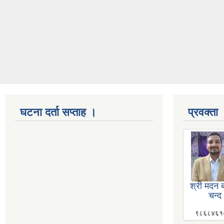
घटना दर्ता सप्ताह ।
प्रवक्ता
श्री मदन ब
चन्द
९८६८४६१