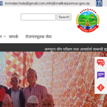
mrmdarchula@gmail.com,info@malikarjunmun.gov.np
Search form
Search
न
सम्पर्क
रोजगारमूलक सेवा
कम्प्युटर सीप परीक्षण तथा अन्तर्वार्ता सम्बन्धी सूचना
आ