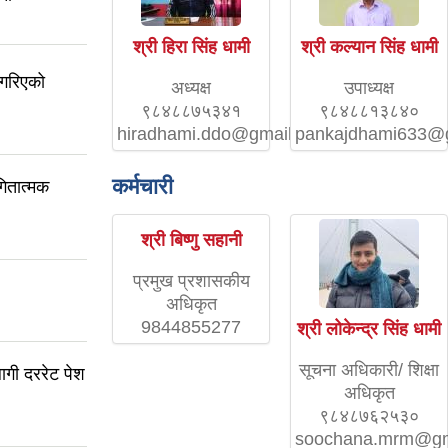
श्री हिरा सिंह धामी
श्री कल्यान सिंह धामी
 गरिएको
अध्यक्ष
उपाध्यक्ष
९८४८८७५३४१
९८४८८१३८४०
hiradhami.ddo@gmail.com
pankajdhami633@
कर्मचारी
गितात्मक
श्री बिष्णु सहानी
प्रमुख प्रशासकीय
अधिकृत
9844855277
श्री लोकेन्द्र सिंह धामी
सूचना अधिकारी/ शिक्षा
गी दररेट पेश
अधिकृत
९८४८७६२५३०
soochana.mrm@gm