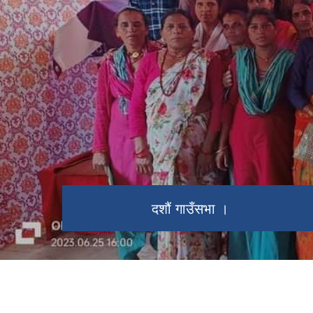
जोलजिवी महोत्सव -२०७५
दशौं गाउँसभा ।