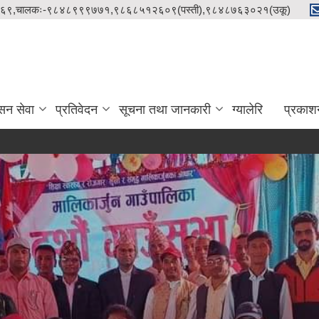
९८५१२१५८६९,चालकः-९८४८९९९७७१,९८६८५१२६०९(पस्ती),९८४८७६३०२१(उकू)
सन सेवा
प्रतिवेदन
सूचना तथा जानकारी
ग्यालेरि
प्रकाश