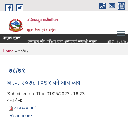
Skip to main content
मालिकार्जुन गाउँपालिका
सुदूरपश्चिम प्रदेश,दार्चुला
प्रमुख सूचना ::
कम्प्युटर सीप परीक्षण तथा अन्तर्वार्ता सम्बन्धी सूचना
आ.व. २०८२/०८३ को 
You are here
Home
» ७८/७९
७८/७९
आ.व. २०७८।०७९ को आय व्यय
Submitted on:
Thu, 01/05/2023 - 16:23
दस्तावेज:
आय व्यय.pdf
Read more
about आ.व. २०७८।०७९ को आय व्यय