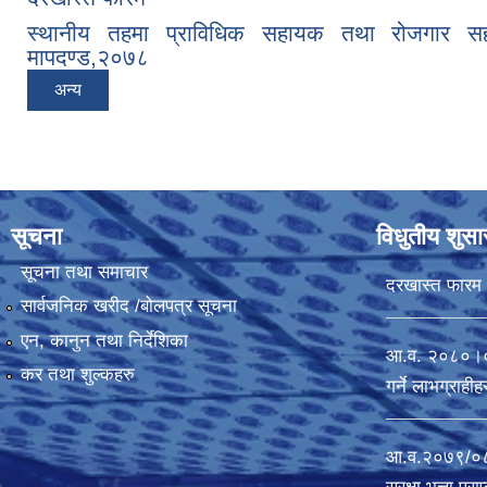
स्थानीय तहमा प्राविधिक सहायक तथा रोजगार सहा
मापदण्ड,२०७८
अन्य
सूचना
विधुतीय शुस
सूचना तथा समाचार
दरखास्त फारम
सार्वजनिक खरीद /बोलपत्र सूचना
एन, कानुन तथा निर्देशिका
आ.व. २०८०।०८१ 
कर तथा शुल्कहरु
गर्ने लाभग्राह
आ.व.२०७९/०८०