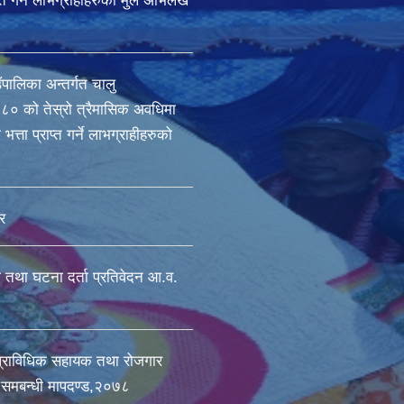
राप्त गर्ने लाभग्राहीहरुको मुल अभिलेख
ँपालिका अन्तर्गत चालु
० को तेस्रो त्रैमासिक अवधिमा
भत्ता प्राप्त गर्ने लाभग्राहीहरुको
र
ा तथा घटना दर्ता प्रतिवेदन आ.व.
प्राविधिक सहायक तथा रोजगार
ी समबन्धी मापदण्ड,२०७८