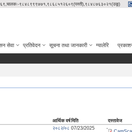
९८५१२१५८६९,चालकः-९८४८९९९७७१,९८६८५१२६०९(पस्ती),९८४८७६३०२१(उकू)
सन सेवा
प्रतिवेदन
सूचना तथा जानकारी
ग्यालेरि
प्रकाश
आर्थिक वर्ष
मिति
दस्तावेज
२०८२/०८
07/23/2025 -
CamScan