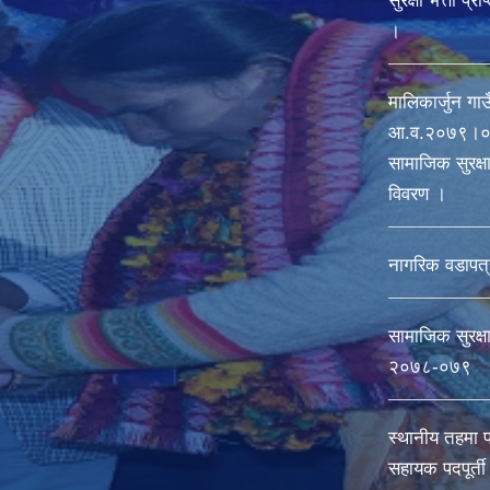
सुरक्षा भत्ता प्
।
मालिकार्जुन गाउ
आ‍.व.२०७९।०८
सामाजिक सुरक्षा 
विवरण ।
नागरिक वडापत्
सामाजिक सुरक्ष
२०७८-०७९
स्थानीय तहमा 
सहायक पदपूर्त