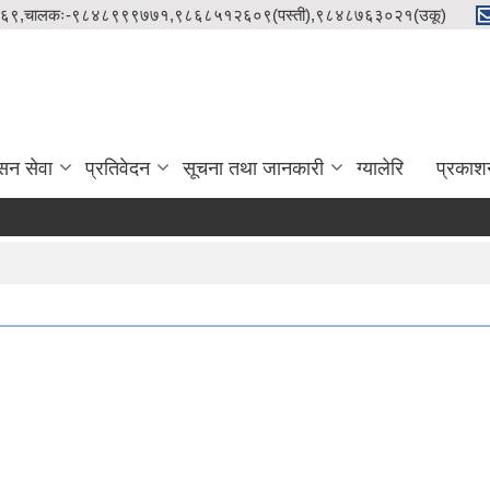
९८५१२१५८६९,चालकः-९८४८९९९७७१,९८६८५१२६०९(पस्ती),९८४८७६३०२१(उकू)
सन सेवा
प्रतिवेदन
सूचना तथा जानकारी
ग्यालेरि
प्रकाश