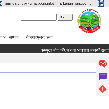
mrmdarchula@gmail.com,info@malikarjunmun.gov.np
Search form
Search
न
सम्पर्क
रोजगारमूलक सेवा
कम्प्युटर सीप परीक्षण तथा अन्तर्वार्ता सम्बन्धी सूचना