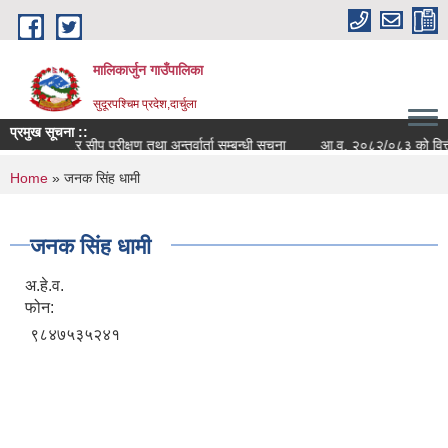
Skip to main content
मालिकार्जुन गाउँपालिका
सुदूरपश्चिम प्रदेश,दार्चुला
प्रमुख सूचना ::
कम्प्युटर सीप परीक्षण तथा अन्तर्वार्ता सम्बन्धी सूचना
आ.व. २०८२/०८३ को वित्तीय प्
You are here
Home
» जनक सिंह धामी
जनक सिंह धामी
अ.हे.व.
फोन:
९८४७५३५२४१