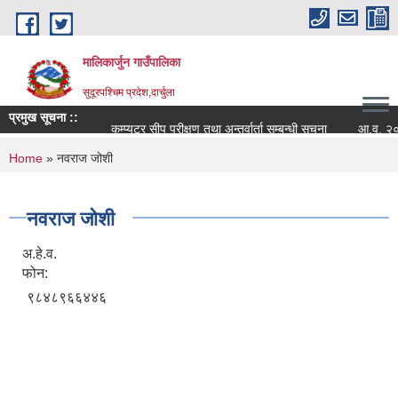
Skip to main content
मालिकार्जुन गाउँपालिका
सुदूरपश्चिम प्रदेश,दार्चुला
प्रमुख सूचना ::
कम्प्युटर सीप परीक्षण तथा अन्तर्वार्ता सम्बन्धी सूचना
आ.व. २०८२/०
You are here
Home
» नवराज जोशी
नवराज जोशी
अ.हे.व.
फोन:
९८४८९६६४४६