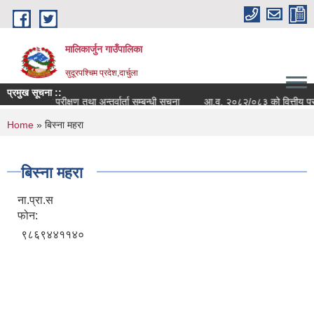
Skip to main content
मालिकार्जुन गाउँपालिका
सुदूरपश्चिम प्रदेश,दार्चुला
प्रमुख सूचना ::
म्प्युटर सीप परीक्षण तथा अन्तर्वार्ता सम्बन्धी सूचना
आ.व. २०८२/०८३ को वित्तीय प्रगति 
You are here
Home
» बिस्ना महरा
बिस्ना महरा
ना.प्रा.स
फोन:
९८६९४४११४०