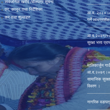
सार्वजनिक खरीद /बोलपत्र सूचना
एन, कानुन तथा निर्देशिका
आ.व. २०८०।०८१ 
कर तथा शुल्कहरु
गर्ने लाभग्राह
आ.व.२०७९/०८०
सुरक्षा भत्ता प्
।
मालिकार्जुन गाउ
आ‍.व.२०७९।०८
सामाजिक सुरक्षा 
विवरण ।
नागरिक वडापत्