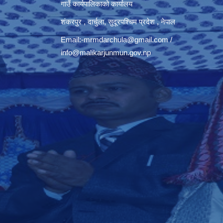
गाउँ कार्यपालिकाको कार्यालय
शंकरपुर , दार्चुला, सुदूरपश्चिम प्रदेश , नेपाल
Email:
-mrmdarchula@gmail.com
/
info@malikarjunmun.gov.np