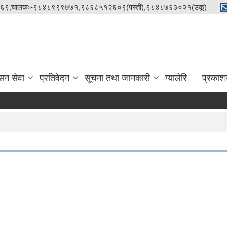
९८५१२१५८६९,चालकः-९८४८९९९७७१,९८६८५१२६०९(पस्ती),९८४८७६३०२१(उकू)
सन सेवा
प्रतिवेदन
सूचना तथा जानकारी
ग्यालेरि
प्रकाश