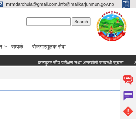
mrmdarchula@gmail.com,info@malikarjunmun.gov.np
Search form
Search
न
सम्पर्क
रोजगारमूलक सेवा
कम्प्युटर सीप परीक्षण तथा अन्तर्वार्ता सम्बन्धी सूचना
आ.व. २०