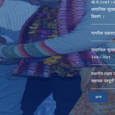
आ‍.व.२०७९।०८
सामाजिक सुरक्षा 
विवरण ।
नागरिक वडापत्
सामाजिक सुरक्ष
२०७८-०७९
स्थानीय तहमा 
सहायक पदपूर्त
अन्य