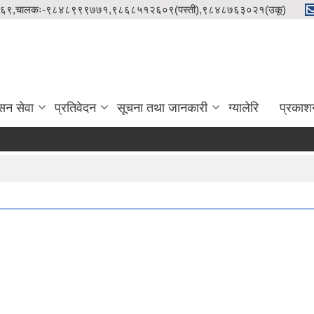
९८५१२१५८६९,चालकः-९८४८९९९७७१,९८६८५१२६०९(पस्ती),९८४८७६३०२१(उकू)
सन सेवा
प्रतिवेदन
सूचना तथा जानकारी
ग्यालेरि
प्रकाश