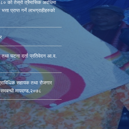
० को तेस्रो त्रैमासिक अवधिमा
भत्ता प्राप्त गर्ने लाभग्राहीहरुको
र
ा तथा घटना दर्ता प्रतिवेदन आ.व.
प्राविधिक सहायक तथा रोजगार
ी समबन्धी मापदण्ड,२०७८