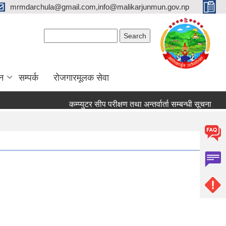
mrmdarchula@gmail.com,info@malikarjunmun.gov.np
Search form
Search
न
सम्पर्क
रोजगारमूलक सेवा
कम्प्युटर सीप परीक्षण तथा अन्तर्वार्ता सम्बन्धी सूचना
आ.व. २