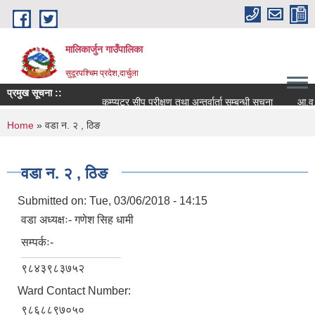
Skip to main content
मालिकार्जुन गाउँपालिका
सुदूरपश्चिम प्रदेश,दार्चुला
प्रमुख सूचना ::
कम्प्युटर सीप परीक्षण तथा अन्तर्वार्ता सम्बन्धी सूचना
आ.व. २०
You are here
Home
» वडा न. २ , ठिङ
वडा न. २ , ठिङ
Submitted on:
Tue, 03/06/2018 - 14:15
वडा अध्यक्षः- गणेश सिह धामी
सम्पर्कः-
९८४३९८३७५२
Ward Contact Number:
९८६८८९७०५०