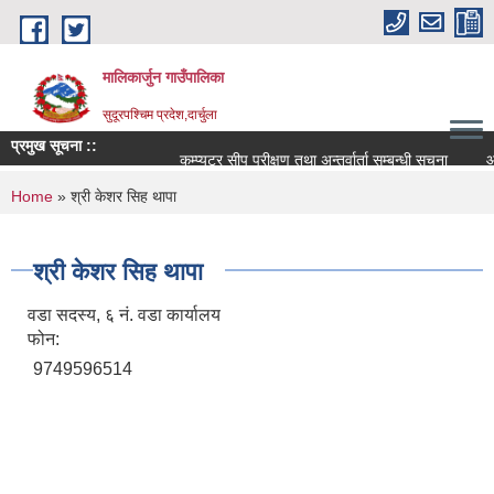
Skip to main content
मालिकार्जुन गाउँपालिका
सुदूरपश्चिम प्रदेश,दार्चुला
प्रमुख सूचना ::
कम्प्युटर सीप परीक्षण तथा अन्तर्वार्ता सम्बन्धी सूचना
आ.व. 
You are here
Home
» श्री केशर सिह थापा
श्री केशर सिह थापा
वडा सदस्य, ६ नं. वडा कार्यालय
फोन:
9749596514