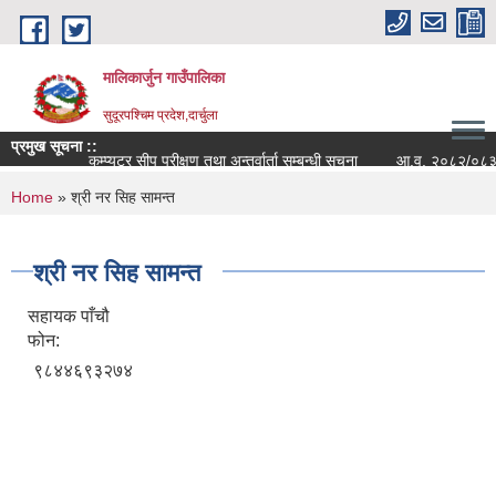
Skip to main content
मालिकार्जुन गाउँपालिका
सुदूरपश्चिम प्रदेश,दार्चुला
प्रमुख सूचना ::
कम्प्युटर सीप परीक्षण तथा अन्तर्वार्ता सम्बन्धी सूचना
आ.व. २०८२/०८३ को वित
You are here
Home
» श्री नर सिह सामन्त
श्री नर सिह सामन्त
सहायक पाँचौ
फोन:
९८४४६९३२७४