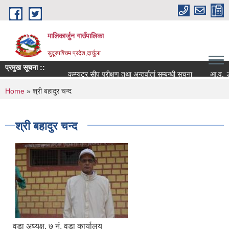
Skip to main content
मालिकार्जुन गाउँपालिका
सुदूरपश्चिम प्रदेश,दार्चुला
प्रमुख सूचना ::
कम्प्युटर सीप परीक्षण तथा अन्तर्वार्ता सम्बन्धी सूचना
आ.व. २०८२/
You are here
Home
» श्री बहादुर चन्द
श्री बहादुर चन्द
वडा अध्यक्ष, ७ नं. वडा कार्यालय