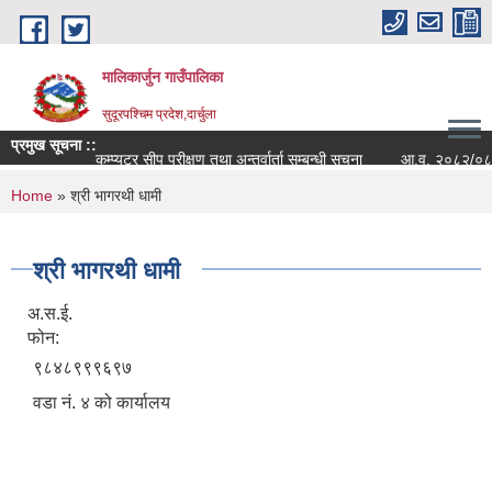
Skip to main content
मालिकार्जुन गाउँपालिका
सुदूरपश्चिम प्रदेश,दार्चुला
प्रमुख सूचना ::
कम्प्युटर सीप परीक्षण तथा अन्तर्वार्ता सम्बन्धी सूचना
आ.व. २०८२/०८३ को वि
You are here
Home
» श्री भागरथी धामी
श्री भागरथी धामी
अ.स.ई.
फोन:
९८४८९९९६९७
वडा नं. ४ को कार्यालय