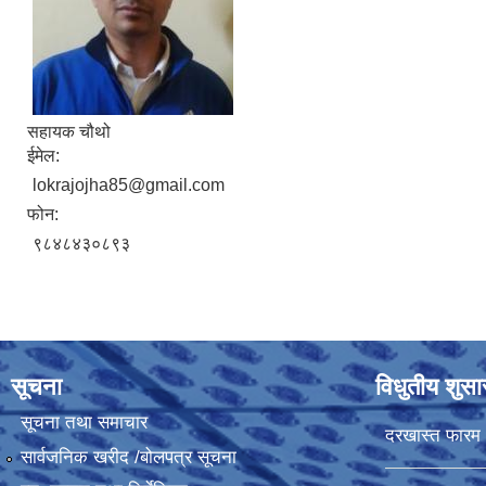
सहायक चौथो
ईमेल:
lokrajojha85@gmail.com
फोन:
९८४८४३०८९३
सूचना
विधुतीय शुस
सूचना तथा समाचार
दरखास्त फारम
सार्वजनिक खरीद /बोलपत्र सूचना