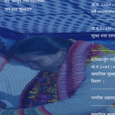
एन, कानुन तथा निर्देशिका
आ.व. २०८०।०८१ 
कर तथा शुल्कहरु
गर्ने लाभग्राह
आ.व.२०७९/०८०
सुरक्षा भत्ता प्
।
मालिकार्जुन गाउ
आ‍.व.२०७९।०८
सामाजिक सुरक्षा 
विवरण ।
नागरिक वडापत्
सामाजिक सुरक्ष