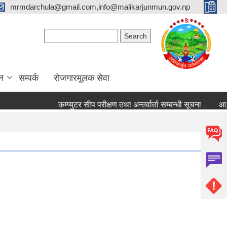
mrmdarchula@gmail.com,info@malikarjunmun.gov.np
Search form
Search
न
सम्पर्क
रोजगारमूलक सेवा
कम्प्युटर सीप परीक्षण तथा अन्तर्वार्ता सम्बन्धी सूचना
आ.व. २०८२