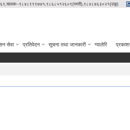
९८५१२१५८६९,चालकः-९८४८९९९७७१,९८६८५१२६०९(पस्ती),९८४८७६३०२१(उकू)
सन सेवा
प्रतिवेदन
सूचना तथा जानकारी
ग्यालेरि
प्रकाश