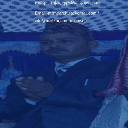
शंकरपुर , दार्चुला, सुदूरपश्चिम प्रदेश , नेपाल
Email:
-mrmdarchula@gmail.com
/
info@malikarjunmun.gov.np