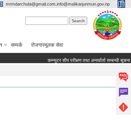
mrmdarchula@gmail.com,info@malikarjunmun.gov.np
Search form
Search
न
सम्पर्क
रोजगारमूलक सेवा
कम्प्युटर सीप परीक्षण तथा अन्तर्वार्ता सम्बन्धी सूचना
आ.