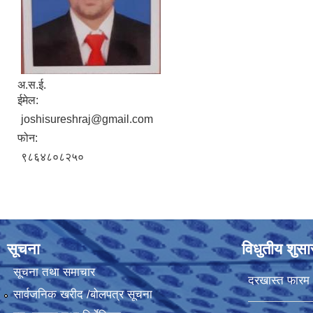
अ.स.ई.
ईमेल:
joshisureshraj@gmail.com
फोन:
९८६४८०८२५०
सूचना
विधुतीय शुस
सूचना तथा समाचार
दरखास्त फारम
सार्वजनिक खरीद /बोलपत्र सूचना