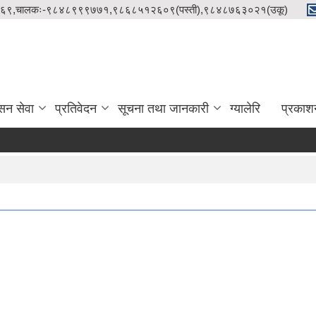
९८५१२१५८६९,चालकः-९८४८९९९७७१,९८६८५१२६०९(पस्ती),९८४८७६३०२१(उकू)
सन सेवा
प्रतिवेदन
सूचना तथा जानकारी
ग्यालेरि
प्रकाश