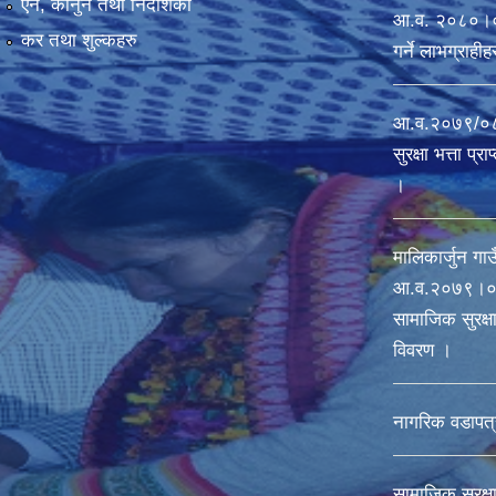
एन, कानुन तथा निर्देशिका
आ.व. २०८०।०८१ 
कर तथा शुल्कहरु
गर्ने लाभग्राह
आ.व.२०७९/०८०
सुरक्षा भत्ता प्
।
मालिकार्जुन गाउ
आ‍.व.२०७९।०८
सामाजिक सुरक्षा 
विवरण ।
नागरिक वडापत्
सामाजिक सुरक्ष