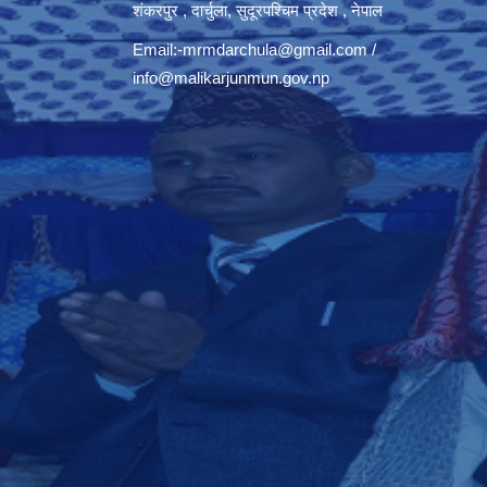
शंकरपुर , दार्चुला, सुदूरपश्चिम प्रदेश , नेपाल
Email:
-mrmdarchula@gmail.com
/
info@malikarjunmun.gov.np