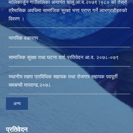
मालिकार्जुन गाउँपालिका अन्तर्गत चालु आ‍.व.२०७९।०८० को तेस्रो
त्रैमासिक अवधिमा सामाजिक सुरक्षा भत्ता प्राप्त गर्ने लाभग्राहीहरुको
विवरण ।
नागरिक वडापत्र
सामाजिक सुरक्षा तथा घटना दर्ता प्रतिवेदन आ.व. २०७८-०७९
स्थानीय तहमा प्राविधिक सहायक तथा रोजगार सहायक पदपूर्ती
समबन्धी मापदण्ड,२०७८
अन्य
प्रतिवेदन