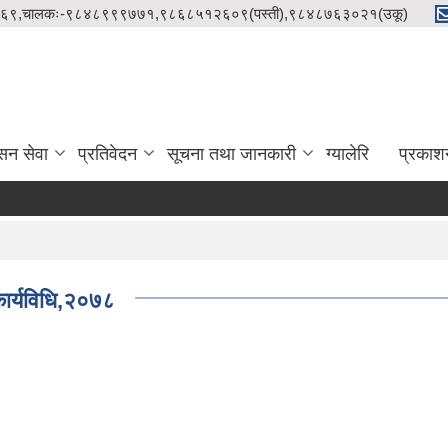
९८५१२१५८६९,चालकः-९८४८९९९७७१,९८६८५१२६०९(पस्ती),९८४८७६३०२१(उकू)
सन सेवा
प्रतिवेदन
सूचना तथा जानकारी
ग्यालेरि
प्रकाश
कार्यविधि,२०७८