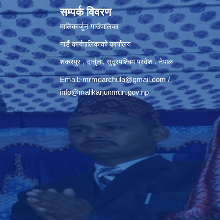
सम्पर्क विवरण
मालिकार्जुन गाउँपालिका
गाउँ कार्यपालिकाको कार्यालय
शंकरपुर , दार्चुला, सुदूरपश्चिम प्रदेश , नेपाल
Email:
-mrmdarchula@gmail.com
/
info@malikarjunmun.gov.np