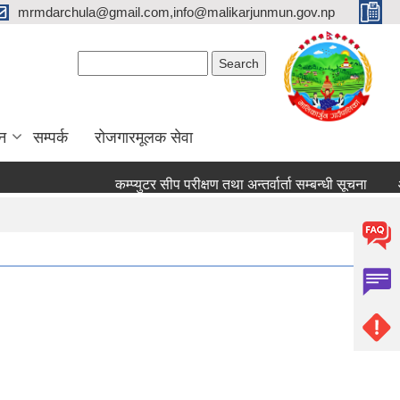
mrmdarchula@gmail.com,info@malikarjunmun.gov.np
Search form
Search
न
सम्पर्क
रोजगारमूलक सेवा
कम्प्युटर सीप परीक्षण तथा अन्तर्वार्ता सम्बन्धी सूचना
आ.व. २०