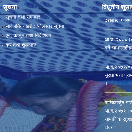
सूचना
विधुतीय शुस
सूचना तथा समाचार
दरखास्त फारम
सार्वजनिक खरीद /बोलपत्र सूचना
एन, कानुन तथा निर्देशिका
आ.व. २०८०।०८१ 
कर तथा शुल्कहरु
गर्ने लाभग्राह
आ.व.२०७९/०८०
सुरक्षा भत्ता प्
।
मालिकार्जुन गाउ
आ‍.व.२०७९।०८
सामाजिक सुरक्षा 
विवरण ।