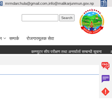
mrmdarchula@gmail.com,info@malikarjunmun.gov.np
Search form
Search
न
सम्पर्क
रोजगारमूलक सेवा
कम्प्युटर सीप परीक्षण तथा अन्तर्वार्ता सम्बन्धी सूचना
आ.व. २०