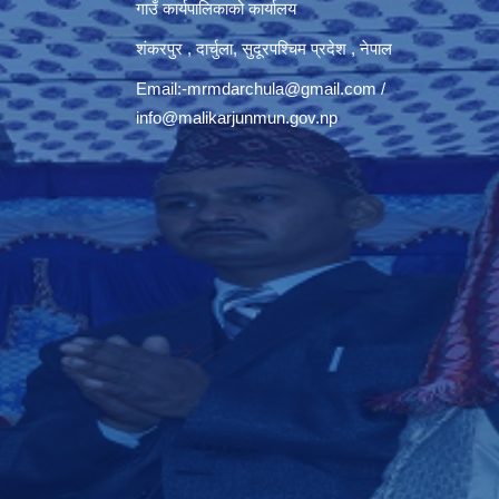
गाउँ कार्यपालिकाको कार्यालय
शंकरपुर , दार्चुला, सुदूरपश्चिम प्रदेश , नेपाल
Email:
-mrmdarchula@gmail.com
/
info@malikarjunmun.gov.np