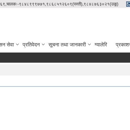
९८५१२१५८६९,चालकः-९८४८९९९७७१,९८६८५१२६०९(पस्ती),९८४८७६३०२१(उकू)
सन सेवा
प्रतिवेदन
सूचना तथा जानकारी
ग्यालेरि
प्रकाश