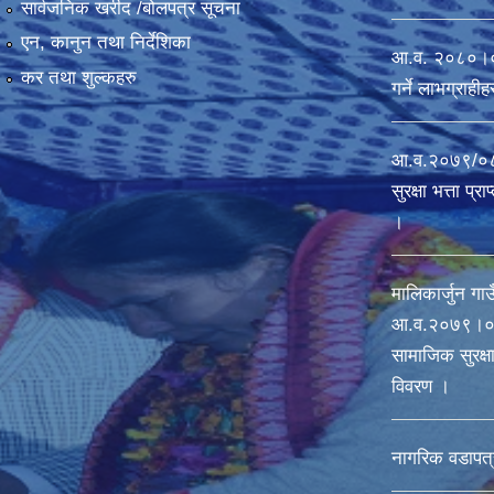
सार्वजनिक खरीद /बोलपत्र सूचना
एन, कानुन तथा निर्देशिका
आ.व. २०८०।०८१ 
कर तथा शुल्कहरु
गर्ने लाभग्राह
आ.व.२०७९/०८०
सुरक्षा भत्ता प्
।
मालिकार्जुन गाउ
आ‍.व.२०७९।०८
सामाजिक सुरक्षा 
विवरण ।
नागरिक वडापत्