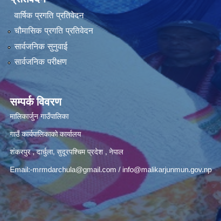
वार्षिक प्रगति प्रतिवेदन
चौमासिक प्रगति प्रतिवेदन
सार्वजनिक सुनुवाई
सार्वजनिक परीक्षण
सम्पर्क विवरण
मालिकार्जुन गाउँपालिका
गाउँ कार्यपालिकाको कार्यालय
शंकरपुर , दार्चुला, सुदूरपश्चिम प्रदेश , नेपाल
Email:
-mrmdarchula@gmail.com
/
info@malikarjunmun.gov.np