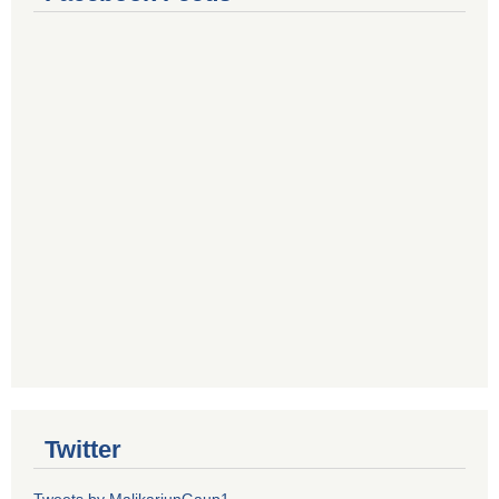
Twitter
Tweets by MalikarjunGaup1