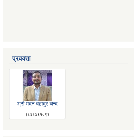
प्रवक्ता
श्री मदन बहादुर चन्द
९८६८४६१०९६