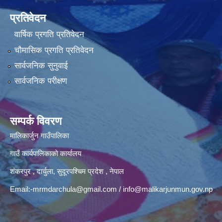
प्रतिवेदन
वार्षिक प्रगति प्रतिवेदन
चौमासिक प्रगति प्रतिवेदन
सार्वजनिक सुनुवाई
सार्वजनिक परीक्षण
सम्पर्क विवरण
मालिकार्जुन गाउँपालिका
गाउँ कार्यपालिकाको कार्यालय
शंकरपुर , दार्चुला, सुदूरपश्चिम प्रदेश , नेपाल
Email:
-mrmdarchula@gmail.com
/
info@malikarjunmun.gov.np