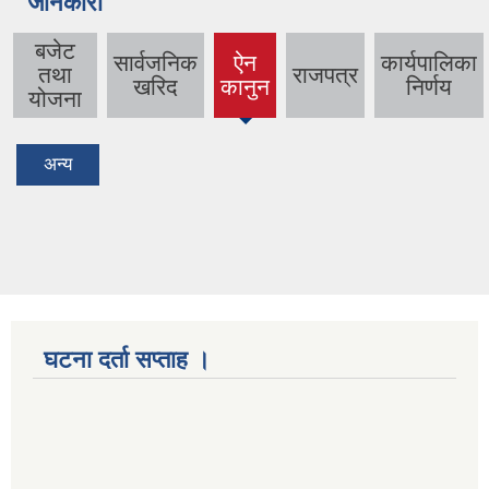
जानकारी
बजेट
सार्वजनिक
ऐन
कार्यपालिका
तथा
राजपत्र
(active
खरिद
कानुन
निर्णय
योजना
tab)
अन्य
घटना दर्ता सप्ताह ।