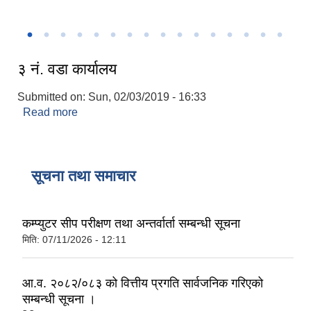
मालिकार्जुन गाउँपालिकाको वडा नं ७ विनाकोईरालीमा सामुदायिक स्वास्थ्य इकाई
मालिकार्जुन गाउँपालिका स्तरीय चौथो राष्ट्रपती रनिङ सिल्ड प्रतियोगिता, २०८०
मालिकार्जुन गाउँपालिका गाउँ सभाको आठौं अधिवेशन सम्पन्न ।
केन्द्रको उद्घाटन।
मालिकार्जुन गाउँपालिकाकको आ.व. २०७८।०७९ को वार्षिक समिक्षा
९ औ अन्तर्राष्ट्रि योग दिवस
९ औ अन्तर्राष्ट्रि योग दिवस
समुद्घाटन समारोह ।
३ नं. वडा कार्यालय
Submitted on:
Sun, 02/03/2019 - 16:33
Read more
about ३ नं. वडा कार्यालय
सूचना तथा समाचार
कम्प्युटर सीप परीक्षण तथा अन्तर्वार्ता सम्बन्धी सूचना
मिति:
07/11/2026 - 12:11
आ.व. २०८२/०८३ को वित्तीय प्रगति सार्वजनिक गरिएको
सम्बन्धी सूचना ।